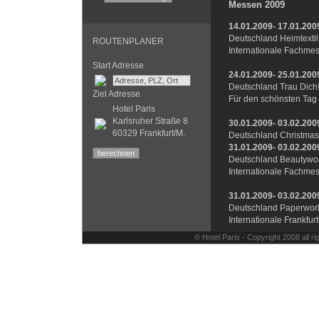
Messen 2009
14.01.2009- 17.01.200
Deutschland Heimtexti
ROUTENPLANER
Internationale Fachmes
Start Adresse
24.01.2009- 25.01.200
Deutschland Trau Dich
Ziel Adresse
Für den schönsten Tag
Hotel Paris
Karlsruher Straße 8
30.01.2009- 03.02.200
60329 Frankfurt/M.
Deutschland Christmasw
31.01.2009- 03.02.200
Deutschland Beautywo
Internationale Fachmes
31.01.2009- 03.02.200
Deutschland Paperwor
Internationale Frankfur
© Hotel Paris - Copyright 2008 all 
01.02.2009- 02.02.200
Deutschland Hair & Be
Internationale Fachmes
am Main
13.02.2009- 17.02.200
Deutschland Ambiente