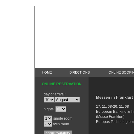
HOME
DIRECTIONS
ONLINE BOOKI
ONLINE RESERVATION
day of arrival:
Messen in Frankfurt
17. 11. 08-20. 11. 08
nights:
European Banking & In
(Messe Frankfurt)
single room
Europas Technologiem
twin room