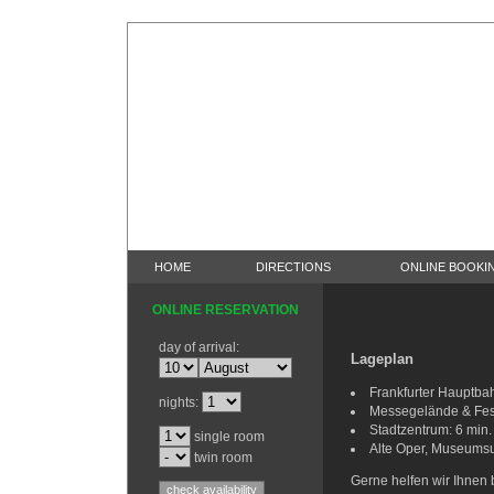
HOME
DIRECTIONS
ONLINE BOOKI
ONLINE RESERVATION
day of arrival:
Lageplan
Frankfurter Hauptbah
nights:
Messegelände & Fest
Stadtzentrum: 6 min.
single room
Alte Oper, Museumsuf
twin room
Gerne helfen wir Ihnen 