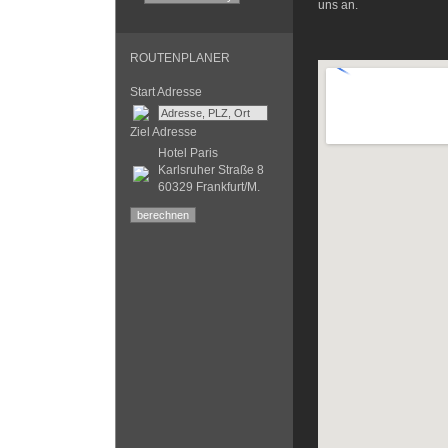
uns an.
ROUTENPLANER
Start Adresse
Ziel Adresse
Hotel Paris
Karlsruher Straße 8
60329 Frankfurt/M.