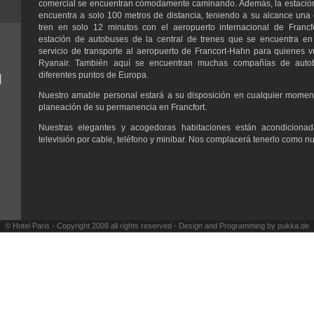
comercial se encuentran cómodamente caminando. Además, la estación 
encuentra a solo 100 metros de distancia, teniendo a su alcance una
tren en solo 12 minutos con el aeropuerto internacional de Francfo
estación de autobuses de la central de trenes que se encuentra en 
servicio de transporte al aeropuerto de Francort-Hahn para quienes v
Ryanair. También aquí se encuentran muchas compañías de auto
diferentes puntos de Europa.
Nuestro amable personal estará a su disposición en cualquier momen
planeación de su permanencia en Francfort.
Nuestras elegantes y acogedoras habitaciones están acondicion
televisión por cable, teléfono y minibar. Nos complacerá tenerlo como 
© Hotel Paris - Copyright 2008 all rights reserved - Design and Programming by
pukka.de