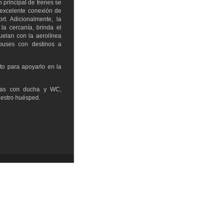
principal de trenes se
 excelente conexión de
rt. Adicionalmente, la
la cercanía, brinda el
uelan con la aerolínea
buses con destinos a
to para apoyarlo en la
adas con ducha y WC,
nuestro huésped.