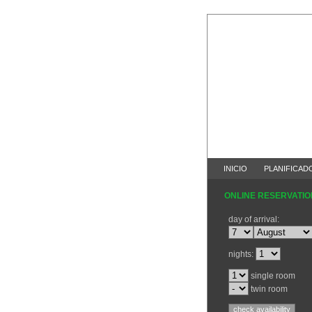
INICIO
PLANIFICAD
ONLINE RESERVATIO
day of arrival:
nights:
single room
twin room