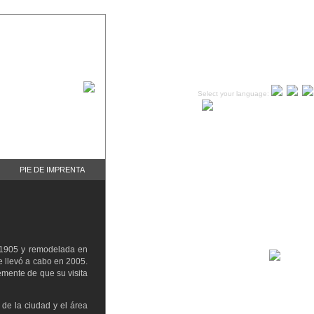
Select your language:
PIE DE IMPRENTA
 1905 y remodelada en
e llevó a cabo en 2005.
emente de que su visita
 de la ciudad y el área