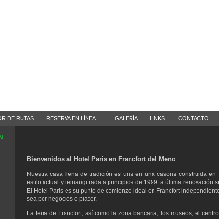
OR DE RUTAS
RESERVA EN LÍNEA
GALERÍA
LINKS
CONTACTO
N
Bienvenidos al Hotel Paris en Francfort del Meno
Nuestra casa llena de tradición es una en una casona construida en
estilo actual y reinaugurada a principios de 1999. a última renovación s
El Hotel Paris es su punto de comienzo ideal en Francfort independient
sea por negocios o placer.
La feria de Francfort, así como la zona bancaria, los museos, el centro