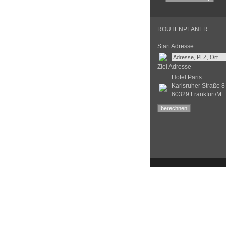
ROUTENPLANER
Start Adresse
Ziel Adresse
Hotel Paris
Karlsruher Straße 8
60329 Frankfurt/M.