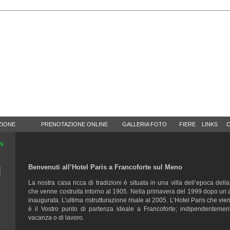
ZIONE
PRENOTAZIONE ONLINE
GALLERIA FOTO
FIERE
LINKS
C
N
Benvenuti all’Hotel Paris a Francoforte sul Meno
La nostra casa ricca di tradizioni è situata in una villa dell’epoca della
che venne costruita intorno al 1905. Nella primavera del 1999 dopo un
inaugurata. L’ultima ristrutturazione risale al 2005. L’Hotel Paris che vie
è il Vostro punto di partenza ideale a Francoforte; indipendentemen
vacanza o di lavoro.