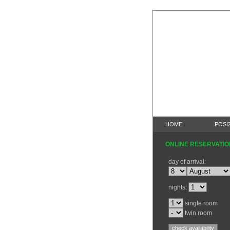
HOME
POSI
ONLINE RESERVATIO
day of arrival:
nights:
single room
twin room