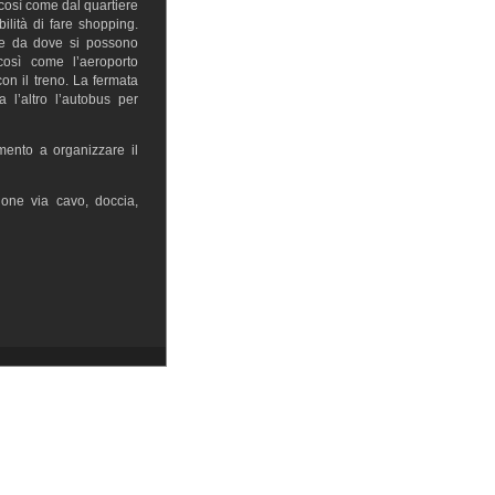
 così come dal quartiere
ilità di fare shopping.
ale da dove si possono
così come l’aeroporto
on il treno. La fermata
 l’altro l’autobus per
omento a organizzare il
ione via cavo, doccia,