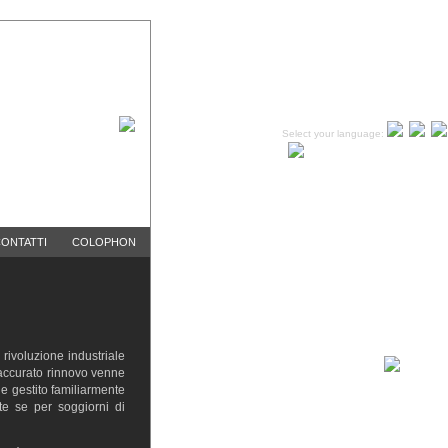
Select your language:
ONTATTI
COLOPHON
 rivoluzione industriale
 accurato rinnovo venne
ne gestito familiarmente
te se per soggiorni di