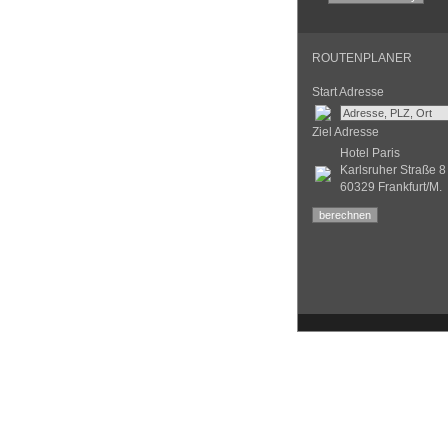
ROUTENPLANER
Start Adresse
Ziel Adresse
Hotel Paris
Karlsruher Straße 8
60329 Frankfurt/M.