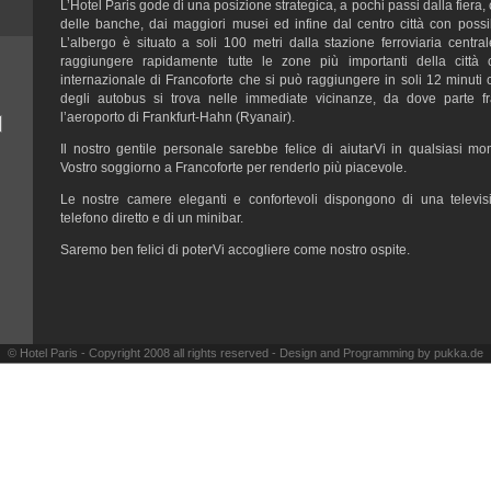
L’Hotel Paris gode di una posizione strategica, a pochi passi dalla fiera,
delle banche, dai maggiori musei ed infine dal centro città con possib
L’albergo è situato a soli 100 metri dalla stazione ferroviaria centr
raggiungere rapidamente tutte le zone più importanti della città 
internazionale di Francoforte che si può raggiungere in soli 12 minuti c
degli autobus si trova nelle immediate vicinanze, da dove parte fra
l’aeroporto di Frankfurt-Hahn (Ryanair).
Il nostro gentile personale sarebbe felice di aiutarVi in qualsiasi m
Vostro soggiorno a Francoforte per renderlo più piacevole.
Le nostre camere eleganti e confortevoli dispongono di una televis
telefono diretto e di un minibar.
Saremo ben felici di poterVi accogliere come nostro ospite.
© Hotel Paris - Copyright 2008 all rights reserved - Design and Programming by
pukka.de