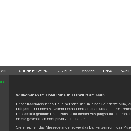
LAN
ONLINE-BUCHUNG
GALERIE
MESSEN
LINKS
KONT
NG
Willkommen im Hotel Paris in Frankfurt am Main
Unser traditionsreiches Haus befindet sich in einer Gründerzeitvilla,
Frühjahr 1999 nach stilvollem Umbau neu eröffnet wurde. Letzte Reno
Das familiär geführte Hotel Paris ist Ihr idealer Ausgangspunkt in Frank
ob Sie geschäftlich oder privat zu tun haben.
Sie erreichen das Messegelände, sowie das Bankenzentrum, das Mus