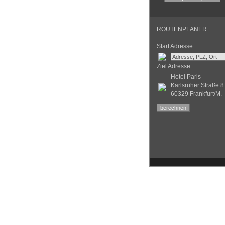
ROUTENPLANER
Start Adresse
Ziel Adresse
Hotel Paris
Karlsruher Straße 8
60329 Frankfurt/M.