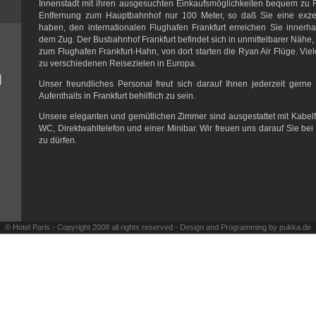
Innenstadt mit ihren ausgesuchten Einkaufsmöglichkeiten bequem zu 
Entfernung zum Hauptbahnhof nur 100 Meter, so daß Sie eine exz
haben, den internationalen Flughafen Frankfurt erreichen Sie innerh
dem Zug. Der Busbahnhof Frankfurt befindet sich in unmittelbarer Nähe, h
zum Flughafen Frankfurt-Hahn, von dort starten die Ryan Air Flüge. Viele
zu verschiedenen Reisezielen in Europa.
Unser freundliches Personal freut sich darauf Ihnen jederzeit gerne
Aufenthalts in Frankfurt behilflich zu sein.
Unsere eleganten und gemütlichen Zimmer sind ausgestattet mit Kabe
WC, Direktwahltelefon und einer Minibar. Wir freuen uns darauf Sie be
zu dürfen.
© Hotel Paris - Copyright 2008 all rights reserved - Design and Programming by
pukka.de