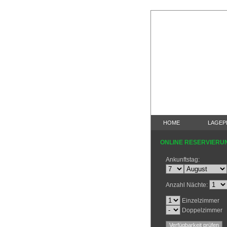
HOME
LAGEP
ONLINE RESERVIERU
Ankunftstag:
Anzahl Nächte:
Einzelzimmer
Doppelzimmer