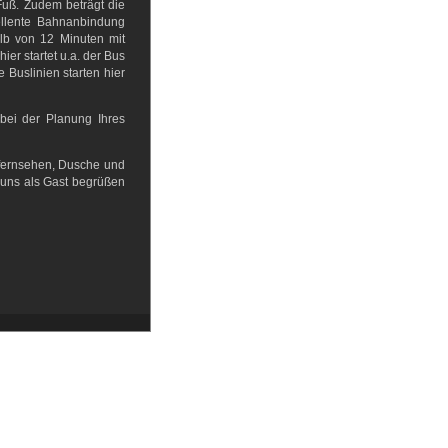
Fuß. Zudem beträgt die
ellente Bahnanbindung
alb von 12 Minuten mit
ier startet u.a. der Bus
 Buslinien starten hier
 bei der Planung Ihres
lfernsehen, Dusche und
i uns als Gast begrüßen