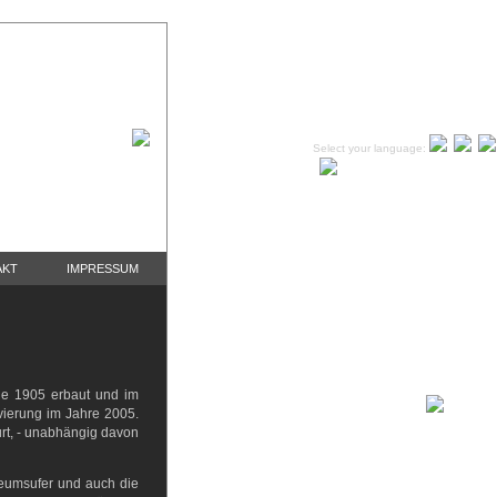
Select your language:
AKT
IMPRESSUM
 die 1905 erbaut und im
vierung im Jahre 2005.
furt, - unabhängig davon
eumsufer und auch die